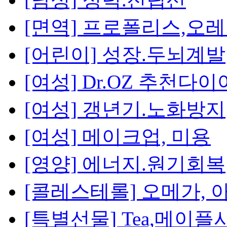
[면역] 프로폴리스,오
[어린이] 성장.두뇌계발
[여성] Dr.OZ 추천다
[여성] 갱년기.노화방지
[여성] 메이크업, 미용
[영양] 에너지.원기회복
[콜레스테롤] 오메가, 
[특별선물] Tea,메이플