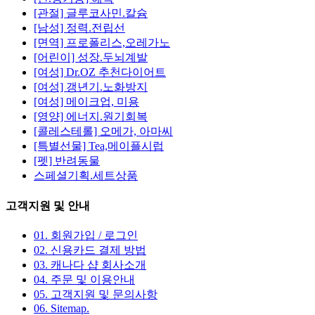
[관절] 글루코사민.칼슘
[남성] 정력.전립선
[면역] 프로폴리스,오레가노
[어린이] 성장.두뇌계발
[여성] Dr.OZ 추천다이어트
[여성] 갱년기.노화방지
[여성] 메이크업, 미용
[영양] 에너지.원기회복
[콜레스테롤] 오메가, 아마씨
[특별선물] Tea,메이플시럽
[펫] 반려동물
스페셜기획.세트상품
고객지원 및 안내
01. 회원가입 / 로그인
02. 신용카드 결제 방법
03. 캐나다 샵 회사소개
04. 주문 및 이용안내
05. 고객지원 및 문의사항
06. Sitemap
.